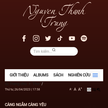
Nguyen Thanh
Trung
GIỚI THIỆU
ALBUMS
SÁCH
NGHIÊN CỨU
VIDEO
Toggle
navigat
Trang chủ
Thơ
+
A
A
|
-
A
Thứ tư, 26/04/2023
|
17:58
CÀNG NGẮM CÀNG YÊU