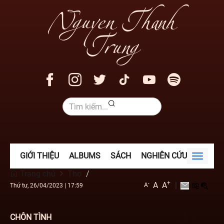
Nguyen Thanh
Trung
GIỚI THIỆU
ALBUMS
SÁCH
NGHIÊN CỨU
VIDEO
Toggle
navigat
Trang chủ
Thơ
+
A
A
|
-
A
Thứ tư, 26/04/2023
|
17:59
CHÔN TÌNH