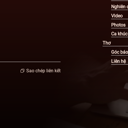
Nghiên 
Video
Photos
Ca khúc
Thơ
Góc báo
Liên hệ
Sao chép liên kết