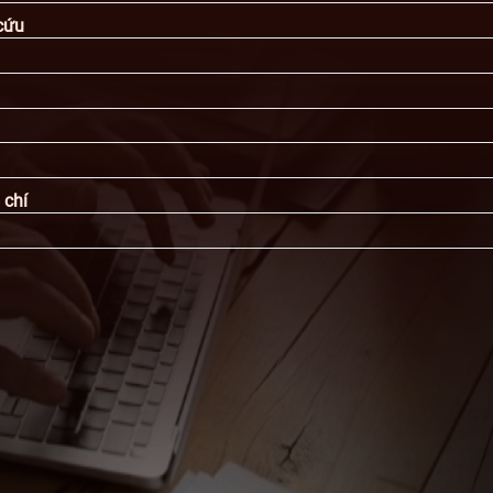
cứu
 chí