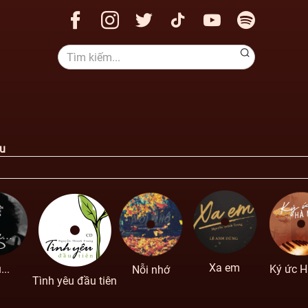
ệu
Xa em
...
Ký ức H
Nỗi nhớ
Tình yêu đầu tiên