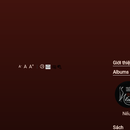
Giới thi
+
A
A
|
-
A
Albums
Nếu
Sách