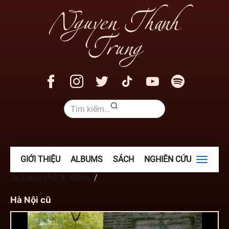
Nguyen Thanh
Trung
GIỚI THIỆU
ALBUMS
SÁCH
NGHIÊN CỨU
VIDEO
Toggle
navigat
Trang chủ
Video
Hà Nội cũ