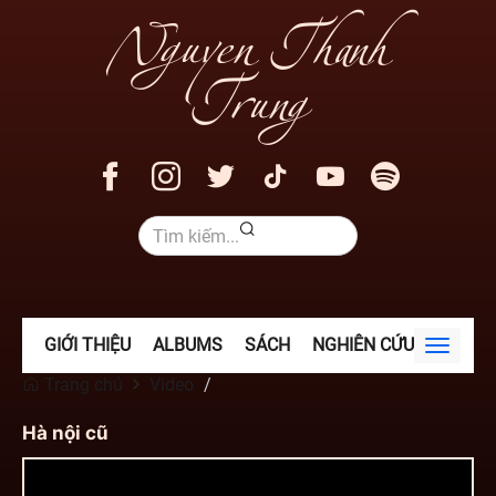
Nguyen Thanh
Trung
GIỚI THIỆU
ALBUMS
SÁCH
NGHIÊN CỨU
VIDEO
Toggle
navigat
Trang chủ
Video
Hà nội cũ