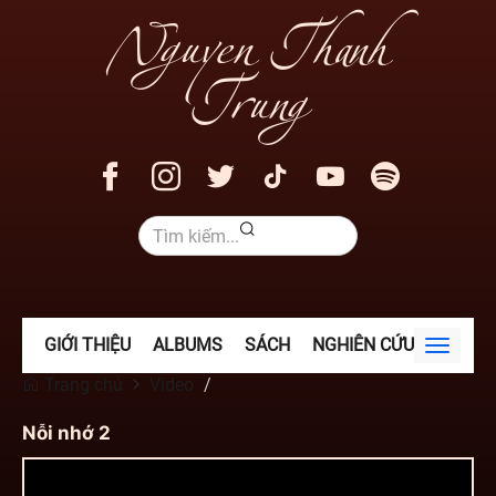
Nguyen Thanh
Trung
GIỚI THIỆU
ALBUMS
SÁCH
NGHIÊN CỨU
VIDEO
Toggle
navigat
Trang chủ
Video
Nỗi nhớ 2