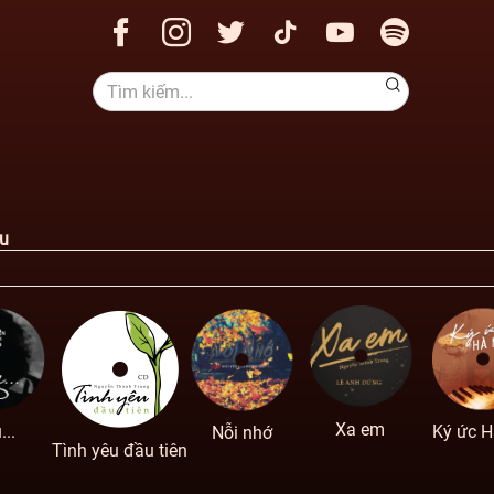
ệu
Xa em
...
Ký ức H
Nỗi nhớ
Tình yêu đầu tiên