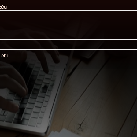
cứu
 chí