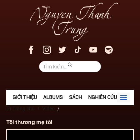
Nguyen Thanh
Trung
GIỚI THIỆU
ALBUMS
SÁCH
NGHIÊN CỨU
VIDEO
Toggle
navigat
Trang chủ
Video
Tôi thương mẹ tôi