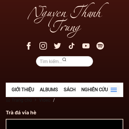
Nguyen Thanh
Trung
GIỚI THIỆU
ALBUMS
SÁCH
NGHIÊN CỨU
VIDEO
Toggle
navigat
Trang chủ
Video
Trà đá vỉa hè