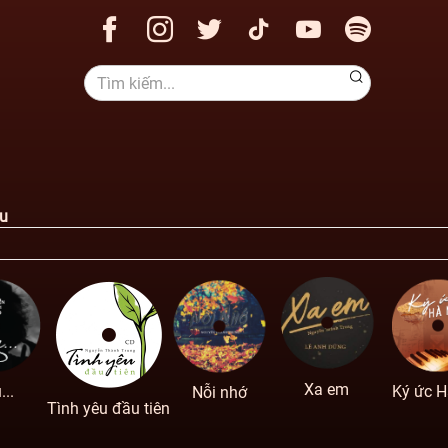
ệu
Xa em
...
Ký ức H
Nỗi nhớ
Tình yêu đầu tiên