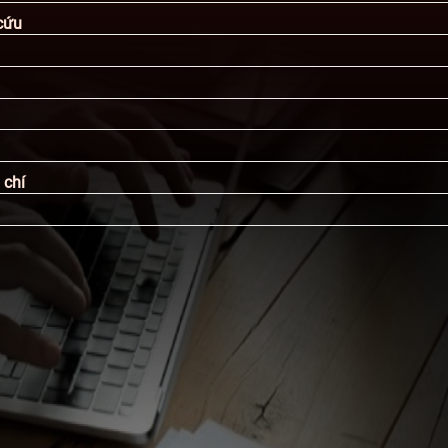
cứu
 chí